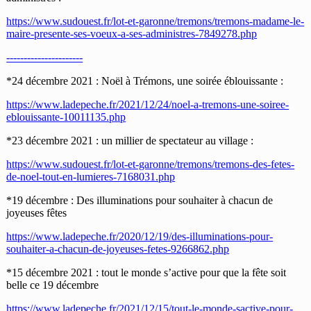
https://www.sudouest.fr/lot-et-garonne/tremons/tremons-madame-le-
maire-presente-ses-voeux-a-ses-administres-7849278.php
----------------------
*24 décembre 2021 : Noël à Trémons, une soirée éblouissante :
https://www.ladepeche.fr/2021/12/24/noel-a-tremons-une-soiree-
eblouissante-10011135.php
*23 décembre 2021 : un millier de spectateur au village :
https://www.sudouest.fr/lot-et-garonne/tremons/tremons-des-fetes-
de-noel-tout-en-lumieres-7168031.php
*19 décembre : Des illuminations pour souhaiter à chacun de
joyeuses fêtes
https://www.ladepeche.fr/2020/12/19/des-illuminations-pour-
souhaiter-a-chacun-de-joyeuses-fetes-9266862.php
*15 décembre 2021 : tout le monde s’active pour que la fête soit
belle ce 19 décembre
https://www.ladepeche.fr/2021/12/15/tout-le-monde-sactive-pour-