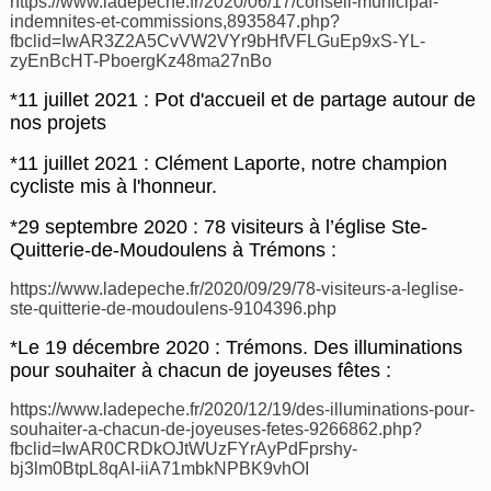
https://www.ladepeche.fr/2020/06/17/conseil-municipal-
indemnites-et-commissions,8935847.php?
fbclid=IwAR3Z2A5CvVW2VYr9bHfVFLGuEp9xS-YL-
zyEnBcHT-PboergKz48ma27nBo
*11 juillet 2021 : Pot d'accueil et de partage autour de
nos projets
*11 juillet 2021 : Clément Laporte, notre champion
cycliste mis à l'honneur.
*29 septembre 2020 : 78 visiteurs à l’église Ste-
Quitterie-de-Moudoulens à Trémons :
https://www.ladepeche.fr/2020/09/29/78-visiteurs-a-leglise-
ste-quitterie-de-moudoulens-9104396.php
*Le 19 décembre 2020 : Trémons. Des illuminations
pour souhaiter à chacun de joyeuses fêtes :
https://www.ladepeche.fr/2020/12/19/des-illuminations-pour-
souhaiter-a-chacun-de-joyeuses-fetes-9266862.php?
fbclid=IwAR0CRDkOJtWUzFYrAyPdFprshy-
bj3lm0BtpL8qAI-iiA71mbkNPBK9vhOI