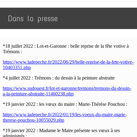
Dans la presse
*18 juillet 2022 : Lot-et-Garonne : belle reprise de la fête votive à
Trémons :
https://www.ladepeche.fr/2022/06/29/belle-reprise-de-la-fete-votive-
10403351.php
*4 juillet 2022 : Trémons : du dessin à la peinture abstraite
https://www.sudouest.fr/lot-et-garonne/tremons/tremons-du-dessin-
a-la-peinture-abstraite-11460238.php
*19 janvier 2022 : les vœux du maire : Marie-Thérèse Pouchou :
https://www.ladepeche.fr/2022/01/19/les-voeux-du-maire-marie-
therese-pouchou-10055029.php
*19 janvier 2022 : Madame le Maire présente ses vœux à ses
administrés :