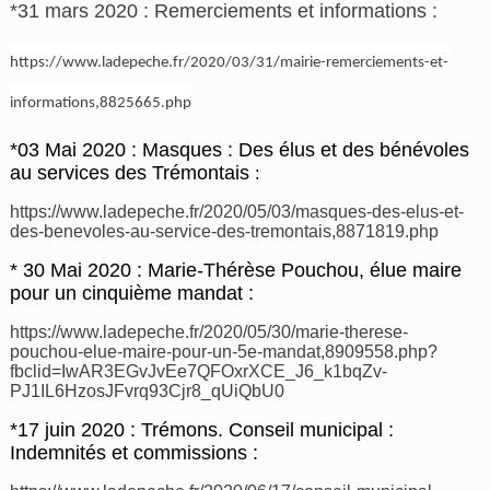
*31 mars 2020 : Remerciements et informations :
https://www.ladepeche.fr/2020/03/31/mairie-remerciements-et-
informations,8825665.php
*03 Mai 2020 : Masques : Des élus et des bénévoles
au services des Trémontais
:
https://www.ladepeche.fr/2020/05/03/masques-des-elus-et-
des-benevoles-au-service-des-tremontais,8871819.php
* 30 Mai 2020 : Marie-Thérèse Pouchou, élue maire
pour un cinquième mandat :
https://www.ladepeche.fr/2020/05/30/marie-therese-
pouchou-elue-maire-pour-un-5e-mandat,8909558.php?
fbclid=IwAR3EGvJvEe7QFOxrXCE_J6_k1bqZv-
PJ1IL6HzosJFvrq93Cjr8_qUiQbU0
*17 juin 2020 : Trémons. Conseil municipal :
Indemnités et commissions :