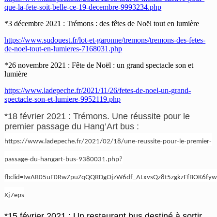
que-la-fete-soit-belle-ce-19-decembre-9993234.php
*3 décembre 2021 : Trémons : des fêtes de Noël tout en lumière
https://www.sudouest.fr/lot-et-garonne/tremons/tremons-des-fetes-
de-noel-tout-en-lumieres-7168031.php
*26 novembre 2021 : Fête de Noël : un grand spectacle son et
lumière
https://www.ladepeche.fr/2021/11/26/fetes-de-noel-un-grand-
spectacle-son-et-lumiere-9952119.php
*18 février 2021 : Trémons. Une réussite pour le
premier passage du Hang’Art bus :
https://www.ladepeche.fr/2021/02/18/une-reussite-pour-le-premier-
passage-du-hangart-bus-9380031.php?
fbclid=IwAR05uE0RwZpuZqQQRDgOjzW6df_ALxvsQz8t5zgkzFfBOK6fyw
Xj7eps
*15 février 2021 : Un restaurant bus destiné à sortir