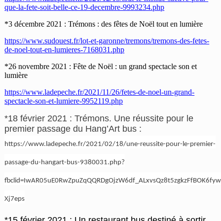
que-la-fete-soit-belle-ce-19-decembre-9993234.php
*3 décembre 2021 : Trémons : des fêtes de Noël tout en lumière
https://www.sudouest.fr/lot-et-garonne/tremons/tremons-des-fetes-
de-noel-tout-en-lumieres-7168031.php
*26 novembre 2021 : Fête de Noël : un grand spectacle son et
lumière
https://www.ladepeche.fr/2021/11/26/fetes-de-noel-un-grand-
spectacle-son-et-lumiere-9952119.php
*18 février 2021 : Trémons. Une réussite pour le
premier passage du Hang’Art bus :
https://www.ladepeche.fr/2021/02/18/une-reussite-pour-le-premier-
passage-du-hangart-bus-9380031.php?
fbclid=IwAR05uE0RwZpuZqQQRDgOjzW6df_ALxvsQz8t5zgkzFfBOK6fyw
Xj7eps
*15 février 2021 : Un restaurant bus destiné à sortir