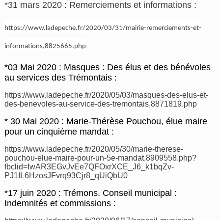
*31 mars 2020 : Remerciements et informations :
https://www.ladepeche.fr/2020/03/31/mairie-remerciements-et-
informations,8825665.php
*03 Mai 2020 : Masques : Des élus et des bénévoles
au services des Trémontais
:
https://www.ladepeche.fr/2020/05/03/masques-des-elus-et-
des-benevoles-au-service-des-tremontais,8871819.php
* 30 Mai 2020 : Marie-Thérèse Pouchou, élue maire
pour un cinquième mandat :
https://www.ladepeche.fr/2020/05/30/marie-therese-
pouchou-elue-maire-pour-un-5e-mandat,8909558.php?
fbclid=IwAR3EGvJvEe7QFOxrXCE_J6_k1bqZv-
PJ1IL6HzosJFvrq93Cjr8_qUiQbU0
*17 juin 2020 : Trémons. Conseil municipal :
Indemnités et commissions :