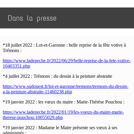
Dans la presse
*18 juillet 2022 : Lot-et-Garonne : belle reprise de la fête votive à
Trémons :
https://www.ladepeche.fr/2022/06/29/belle-reprise-de-la-fete-votive-
10403351.php
*4 juillet 2022 : Trémons : du dessin à la peinture abstraite
https://www.sudouest.fr/lot-et-garonne/tremons/tremons-du-dessin-
a-la-peinture-abstraite-11460238.php
*19 janvier 2022 : les vœux du maire : Marie-Thérèse Pouchou :
https://www.ladepeche.fr/2022/01/19/les-voeux-du-maire-marie-
therese-pouchou-10055029.php
*19 janvier 2022 : Madame le Maire présente ses vœux à ses
administrés :