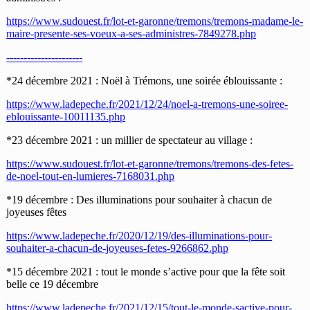
https://www.sudouest.fr/lot-et-garonne/tremons/tremons-madame-le-
maire-presente-ses-voeux-a-ses-administres-7849278.php
----------------------
*24 décembre 2021 : Noël à Trémons, une soirée éblouissante :
https://www.ladepeche.fr/2021/12/24/noel-a-tremons-une-soiree-
eblouissante-10011135.php
*23 décembre 2021 : un millier de spectateur au village :
https://www.sudouest.fr/lot-et-garonne/tremons/tremons-des-fetes-
de-noel-tout-en-lumieres-7168031.php
*19 décembre : Des illuminations pour souhaiter à chacun de
joyeuses fêtes
https://www.ladepeche.fr/2020/12/19/des-illuminations-pour-
souhaiter-a-chacun-de-joyeuses-fetes-9266862.php
*15 décembre 2021 : tout le monde s’active pour que la fête soit
belle ce 19 décembre
https://www.ladepeche.fr/2021/12/15/tout-le-monde-sactive-pour-