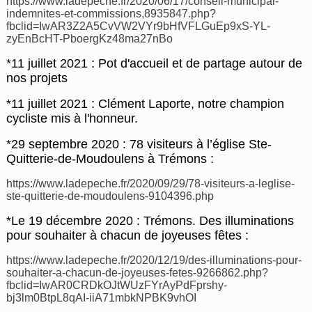
https://www.ladepeche.fr/2020/06/17/conseil-municipal-
indemnites-et-commissions,8935847.php?
fbclid=IwAR3Z2A5CvVW2VYr9bHfVFLGuEp9xS-YL-
zyEnBcHT-PboergKz48ma27nBo
*11 juillet 2021 : Pot d'accueil et de partage autour de
nos projets
*11 juillet 2021 : Clément Laporte, notre champion
cycliste mis à l'honneur.
*29 septembre 2020 : 78 visiteurs à l’église Ste-
Quitterie-de-Moudoulens à Trémons :
https://www.ladepeche.fr/2020/09/29/78-visiteurs-a-leglise-
ste-quitterie-de-moudoulens-9104396.php
*Le 19 décembre 2020 : Trémons. Des illuminations
pour souhaiter à chacun de joyeuses fêtes :
https://www.ladepeche.fr/2020/12/19/des-illuminations-pour-
souhaiter-a-chacun-de-joyeuses-fetes-9266862.php?
fbclid=IwAR0CRDkOJtWUzFYrAyPdFprshy-
bj3lm0BtpL8qAI-iiA71mbkNPBK9vhOI